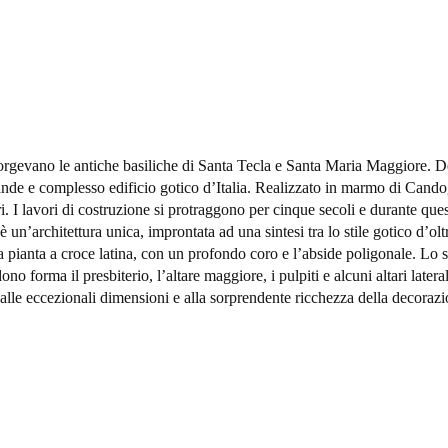
orgevano le antiche basiliche di Santa Tecla e Santa Maria Maggiore. D
nde e complesso edificio gotico d’Italia. Realizzato in marmo di Cando
 lavori di costruzione si protraggono per cinque secoli e durante questo p
è un’architettura unica, improntata ad una sintesi tra lo stile gotico d’ol
 ha pianta a croce latina, con un profondo coro e l’abside poligonale. Lo 
no forma il presbiterio, l’altare maggiore, i pulpiti e alcuni altari late
alle eccezionali dimensioni e alla sorprendente ricchezza della decorazio