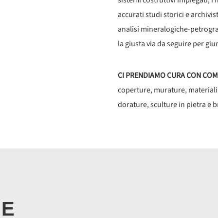
sistemi costruttivi impiegati, i
accurati studi storici e archivis
analisi mineralogiche-petrograf
la giusta via da seguire per gi
CI PRENDIAMO CURA CON COMP
coperture, murature, materiali 
dorature,
sculture in pietra e b
NE