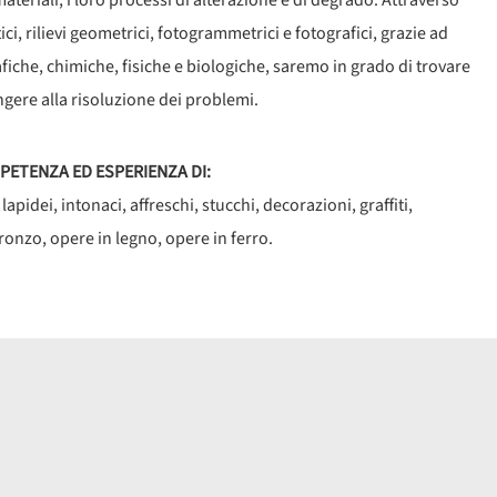
 materiali, i loro processi di alterazione e di degrado. Attraverso
tici, rilievi geometrici, fotogrammetrici e fotografici, grazie ad
iche, chimiche, fisiche e biologiche, saremo in grado di trovare
ungere alla risoluzione dei problemi.
ETENZA ED ESPERIENZA DI:
lapidei, intonaci,
affreschi, stucchi, decorazioni, graffiti,
ronzo, opere in legno, opere in ferro.