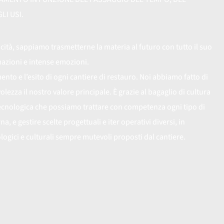
LI USI.
cità, sappiamo trasmetterne la materia al futuro con tutto il suo
mazioni e intense emozioni.
nto e l’esito di ogni cantiere di restauro. Noi abbiamo fatto di
lezza il nostro valore principale. È grazie al bagaglio di cultura
 tecnologica che possiamo trattare con competenza ogni tipo di
a, e gestire scelte progettuali e iter operativi diversi, in
ologici e culturali sempre mutevoli proposti dal cantiere.