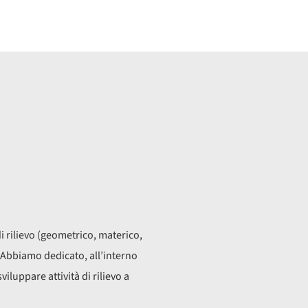
E
 di rilievo (geometrico, materico,
 Abbiamo dedicato, all’interno
iluppare attività di rilievo a