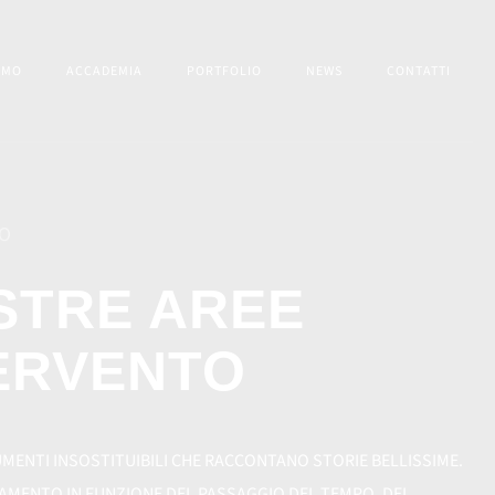
AMO
ACCADEMIA
PORTFOLIO
NEWS
CONTATTI
MO
STRE AREE
TERVENTO
MENTI INSOSTITUIBILI CHE RACCONTANO STORIE BELLISSIME.
AMENTO IN FUNZIONE DEL PASSAGGIO DEL TEMPO, DEL