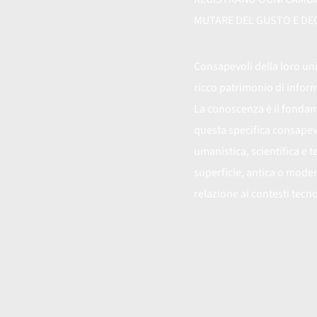
MUTARE DEL GUSTO E DEG
Consapevoli della loro uni
ricco patrimonio di infor
La conoscenza è il fondame
questa specifica consapevo
umanistica, scientifica e
superficie, antica o modern
relazione ai contesti tecn