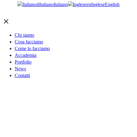
it
Italiano
Italiano
en
Inglese
English
×
A chi ci
rivolgiamo
Chi siamo
Cosa facciamo
Caricamento…
Come lo facciamo
Accademia
Portfolio
News
Contatti