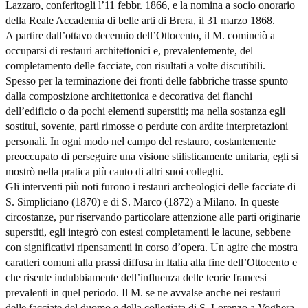
Lazzaro, conferitogli l’11 febbr. 1866, e la nomina a socio onorario
della Reale Accademia di belle arti di Brera, il 31 marzo 1868.
A partire dall’ottavo decennio dell’Ottocento, il M. cominciò a
occuparsi di restauri architettonici e, prevalentemente, del
completamento delle facciate, con risultati a volte discutibili.
Spesso per la terminazione dei fronti delle fabbriche trasse spunto
dalla composizione architettonica e decorativa dei fianchi
dell’edificio o da pochi elementi superstiti; ma nella sostanza egli
sostituì, sovente, parti rimosse o perdute con ardite interpretazioni
personali. In ogni modo nel campo del restauro, costantemente
preoccupato di perseguire una visione stilisticamente unitaria, egli si
mostrò nella pratica più cauto di altri suoi colleghi.
Gli interventi più noti furono i restauri archeologici delle facciate di
S. Simpliciano (1870) e di S. Marco (1872) a Milano. In queste
circostanze, pur riservando particolare attenzione alle parti originarie
superstiti, egli integrò con estesi completamenti le lacune, sebbene
con significativi ripensamenti in corso d’opera. Un agire che mostra
caratteri comuni alla prassi diffusa in Italia alla fine dell’Ottocento e
che risente indubbiamente dell’influenza delle teorie francesi
prevalenti in quel periodo. Il M. se ne avvalse anche nei restauri
delle facciate del duomo e della collegiata di S. Lorenzo a Voghera