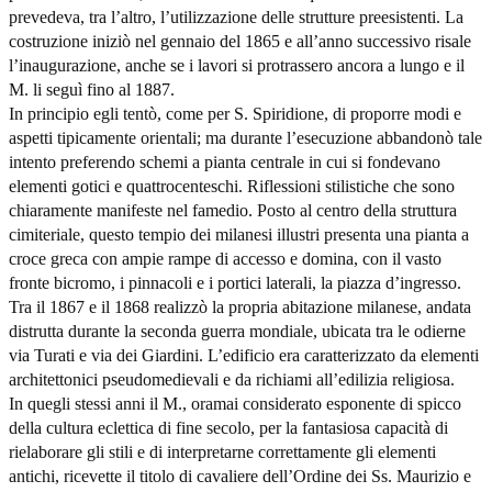
prevedeva, tra l’altro, l’utilizzazione delle strutture preesistenti. La
costruzione iniziò nel gennaio del 1865 e all’anno successivo risale
l’inaugurazione, anche se i lavori si protrassero ancora a lungo e il
M. li seguì fino al 1887.
In principio egli tentò, come per S. Spiridione, di proporre modi e
aspetti tipicamente orientali; ma durante l’esecuzione abbandonò tale
intento preferendo schemi a pianta centrale in cui si fondevano
elementi gotici e quattrocenteschi. Riflessioni stilistiche che sono
chiaramente manifeste nel famedio. Posto al centro della struttura
cimiteriale, questo tempio dei milanesi illustri presenta una pianta a
croce greca con ampie rampe di accesso e domina, con il vasto
fronte bicromo, i pinnacoli e i portici laterali, la piazza d’ingresso.
Tra il 1867 e il 1868 realizzò la propria abitazione milanese, andata
distrutta durante la seconda guerra mondiale, ubicata tra le odierne
via Turati e via dei Giardini. L’edificio era caratterizzato da elementi
architettonici pseudomedievali e da richiami all’edilizia religiosa.
In quegli stessi anni il M., oramai considerato esponente di spicco
della cultura eclettica di fine secolo, per la fantasiosa capacità di
rielaborare gli stili e di interpretarne correttamente gli elementi
antichi, ricevette il titolo di cavaliere dell’Ordine dei Ss. Maurizio e