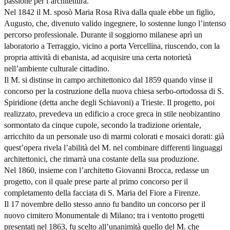
passione per l’architettura.
Nel 1842 il M. sposò Maria Rosa Riva dalla quale ebbe un figlio,
Augusto, che, divenuto valido ingegnere, lo sostenne lungo l’intenso
percorso professionale. Durante il soggiorno milanese aprì un
laboratorio a Terraggio, vicino a porta Vercellina, riuscendo, con la
propria attività di ebanista, ad acquisire una certa notorietà
nell’ambiente culturale cittadino.
Il M. si distinse in campo architettonico dal 1859 quando vinse il
concorso per la costruzione della nuova chiesa serbo-ortodossa di S.
Spiridione (detta anche degli Schiavoni) a Trieste. Il progetto, poi
realizzato, prevedeva un edificio a croce greca in stile neobizantino
sormontato da cinque cupole, secondo la tradizione orientale,
arricchito da un personale uso di marmi colorati e mosaici dorati: già
quest’opera rivela l’abilità del M. nel combinare differenti linguaggi
architettonici, che rimarrà una costante della sua produzione.
Nel 1860, insieme con l’architetto Giovanni Brocca, redasse un
progetto, con il quale prese parte al primo concorso per il
completamento della facciata di S. Maria del Fiore a Firenze.
Il 17 novembre dello stesso anno fu bandito un concorso per il
nuovo cimitero Monumentale di Milano; tra i ventotto progetti
presentati nel 1863, fu scelto all’unanimità quello del M. che